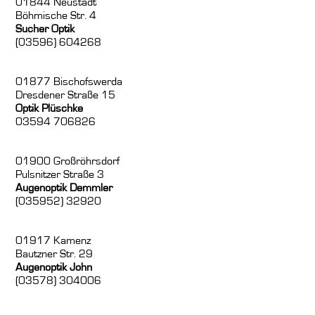
01844 Neustadt
Böhmische Str. 4
Sucher Optik
(03596) 604268
01877 Bischofswerda
Dresdener Straße 15
Optik Plüschke
03594 706826
01900 Großröhrsdorf
Pulsnitzer Straße 3
Augenoptik Demmler
(035952) 32920
01917 Kamenz
Bautzner Str. 29
Augenoptik John
(03578) 304006