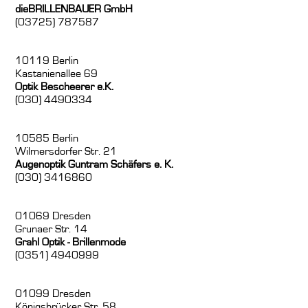
dieBRILLENBAUER GmbH
(03725) 787587
10119 Berlin
Kastanienallee 69
Optik Bescheerer e.K.
(030) 4490334
10585 Berlin
Wilmersdorfer Str. 21
Augenoptik Guntram Schäfers e. K.
(030) 3416860
01069 Dresden
Grunaer Str. 14
Grahl Optik - Brillenmode
(0351) 4940999
01099 Dresden
Königsbrücker Str. 58