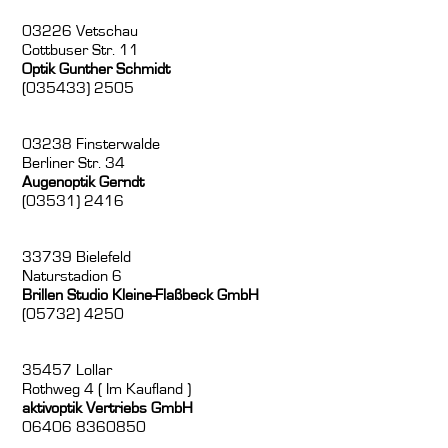
03226 Vetschau
Cottbuser Str. 11
Optik Gunther Schmidt
(035433) 2505
03238 Finsterwalde
Berliner Str. 34
Augenoptik Gerndt
(03531) 2416
33739 Bielefeld
Naturstadion 6
Brillen Studio Kleine-Flaßbeck GmbH
(05732) 4250
35457 Lollar
Rothweg 4 ( Im Kaufland )
aktivoptik Vertriebs GmbH
06406 8360850