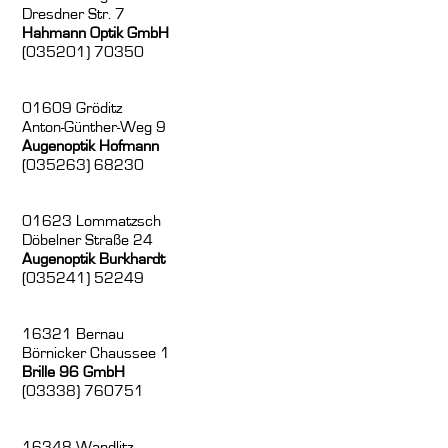
Dresdner Str. 7
Hahmann Optik GmbH
(035201) 70350
01609 Gröditz
Anton-Günther-Weg 9
Augenoptik Hofmann
(035263) 68230
01623 Lommatzsch
Döbelner Straße 24
Augenoptik Burkhardt
(035241) 52249
16321 Bernau
Börnicker Chaussee 1
Brille 96 GmbH
(03338) 760751
16348 Wandlitz