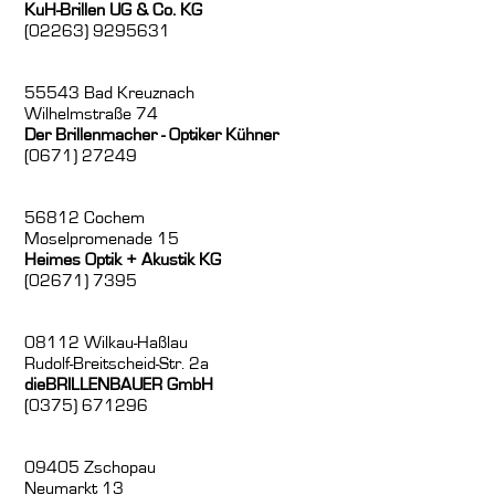
KuH-Brillen UG & Co. KG
(02263) 9295631
55543 Bad Kreuznach
Wilhelmstraße 74
Der Brillenmacher - Optiker Kühner
(0671) 27249
56812 Cochem
Moselpromenade 15
Heimes Optik + Akustik KG
(02671) 7395
08112 Wilkau-Haßlau
Rudolf-Breitscheid-Str. 2a
dieBRILLENBAUER GmbH
(0375) 671296
09405 Zschopau
Neumarkt 13