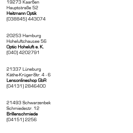
19273 Kaarßen
Hauptstraße 52
Heitmann Optik
(038845) 443074
20253 Hamburg
Hoheluftchausee 56
Optic Hoheluft e. K.
(040) 4202791
21337 Lüneburg
Käthe-Krüger-Str. 4 - 6
Lensonlineshop GbR
(04131) 2846400
21493 Schwarzenbek
Schmiedestr. 12
Brillenschmiede
(04151) 2256