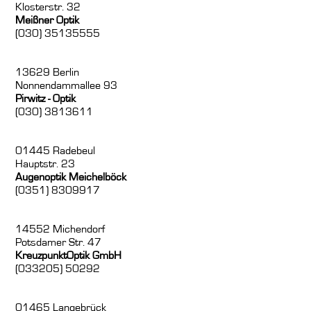
Klosterstr. 32
Meißner Optik
(030) 35135555
13629 Berlin
Nonnendammallee 93
Pirwitz - Optik
(030) 3813611
01445 Radebeul
Hauptstr. 23
Augenoptik Meichelböck
(0351) 8309917
14552 Michendorf
Potsdamer Str. 47
KreuzpunktOptik GmbH
(033205) 50292
01465 Langebrück