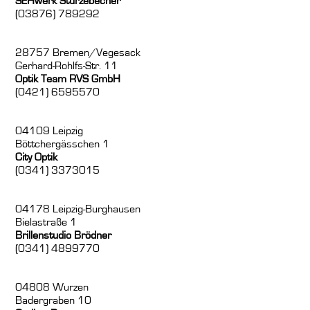
SEHwerk Stürzebecher
(03876) 789292
28757 Bremen/Vegesack
Gerhard-Rohlfs-Str. 11
Optik Team RVS GmbH
(0421) 6595570
04109 Leipzig
Böttchergässchen 1
City Optik
(0341) 3373015
04178 Leipzig-Burghausen
Bielastraße 1
Brillenstudio Brödner
(0341) 4899770
04808 Wurzen
Badergraben 10