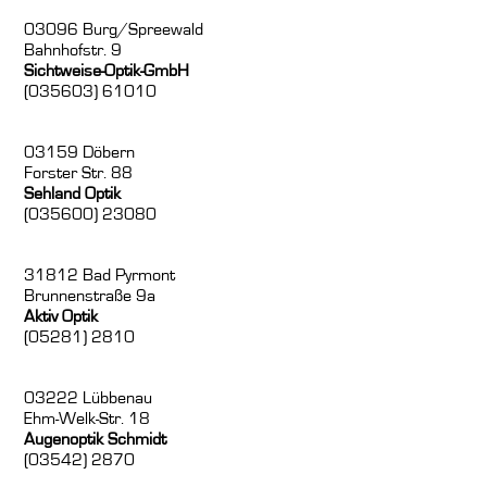
03096 Burg/Spreewald
Bahnhofstr. 9
Sichtweise-Optik-GmbH
(035603) 61010
03159 Döbern
Forster Str. 88
Sehland Optik
(035600) 23080
31812 Bad Pyrmont
Brunnenstraße 9a
Aktiv Optik
(05281) 2810
03222 Lübbenau
Ehm-Welk-Str. 18
Augenoptik Schmidt
(03542) 2870