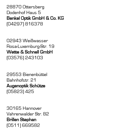
28870 Ottersberg
Dodenhof Haus 5
Benkel Optik GmbH & Co. KG
(04297) 816378
02943 Weißwasser
Rosa-Luxemburg-Str. 19
Wette & Schnell GmbH
(03576) 243103
29553 Bienenbüttel
Bahnhofstr. 21
Augenoptik Schütze
(05823) 425
30165 Hannover
Vahrenwalder Str. 82
Brillen Stephan
(0511) 669582