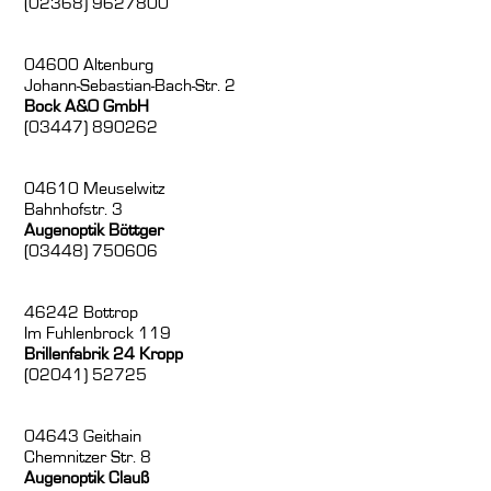
(02368) 9627800
04600 Altenburg
Johann-Sebastian-Bach-Str. 2
Bock A&O GmbH
(03447) 890262
04610 Meuselwitz
Bahnhofstr. 3
Augenoptik Böttger
(03448) 750606
46242 Bottrop
Im Fuhlenbrock 119
Brillenfabrik 24 Kropp
(02041) 52725
04643 Geithain
Chemnitzer Str. 8
Augenoptik Clauß