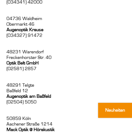
(034341) 42000
04736 Waldheim
Obermarkt 46
Augenoptik Krause
(034327) 91472
48231 Warendorf
Freckenhorster Str. 40
66,00
€
Optik Belt GmbH
(02581) 2857
ZUM PROD
48291 Telgte
Baßfeld 12
Augenoptik am Baßfeld
(02504) 5050
Neuheiten
50859 Köln
Aachener Straße 1214
Mack Optik @ Hörakustik