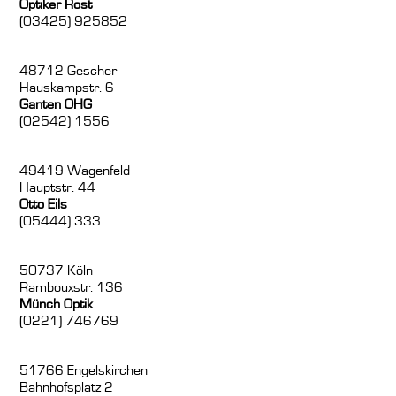
Optiker Rost
(03425) 925852
48712 Gescher
Hauskampstr. 6
Ganten OHG
(02542) 1556
49419 Wagenfeld
Hauptstr. 44
Otto Eils
(05444) 333
50737 Köln
Rambouxstr. 136
Münch Optik
(0221) 746769
51766 Engelskirchen
Bahnhofsplatz 2