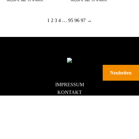
66,00
€
66,00
€
inkl. 19 % MwSt.
inkl. 19 % MwSt.
66,00
€
1
2
3
4
…
95
96
97
→
ZUM PROD
Neuheiten
IMPRESSUM
KONTAKT
DATENSCHUTZ
AGB
DOWNLOADS
VERTRAG WIDERRUFEN
NEWSLETTER