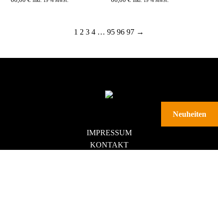
66,00
€
66,00
€
inkl. 19 % MwSt.
inkl. 19 % MwSt.
66,00
€
1
2
3
4
…
95
96
97
→
ZUM PROD
Neuheiten
IMPRESSUM
KONTAKT
DATENSCHUTZ
AGB
DOWNLOADS
VERTRAG WIDERRUFEN
NEWSLETTER