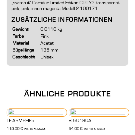
„switch it“ Garnitur Limited Edition GIRLY2 transparent-
pink, pink, innen magenta Modell:2-100171
ZUSÄTZLICHE INFORMATIONEN
Gewicht
0,0110 kg
Farbe
Pink
Material
Acetat
Bügellänge
135 mm
Geschlecht
Unisex
ÄHNLICHE PRODUKTE
LE-ARMREIF5
SI-G0180A
119,00
€
54,00
€
inkl. 19 % MwSt.
inkl. 19 % MwSt.