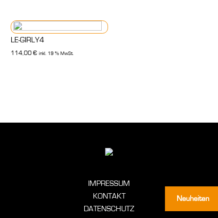
LE-GIRLY4
114,00
€
inkl. 19 % MwSt.
66,00
ZUM PROD
IMPRESSUM
KONTAKT
Neuheiten
DATENSCHUTZ