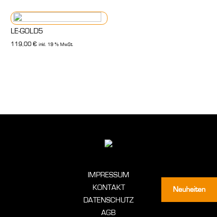
LE-GOLD5
119,00
€
inkl. 19 % MwSt.
66,00
ZUM PROD
IMPRESSUM
KONTAKT
Neuheiten
DATENSCHUTZ
AGB