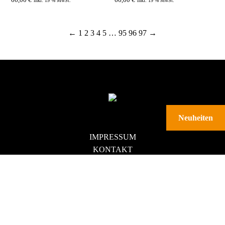
66,00
€
66,00
€
inkl. 19 % MwSt.
inkl. 19 % MwSt.
66,00
€
←
1
2
3
4
5
…
95
96
97
→
ZUM PROD
Neuheiten
IMPRESSUM
KONTAKT
DATENSCHUTZ
AGB
DOWNLOADS
VERTRAG WIDERRUFEN
NEWSLETTER